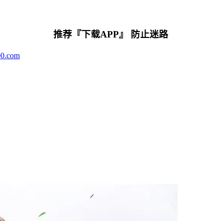
推荐『下载APP』 防止迷路
00.com