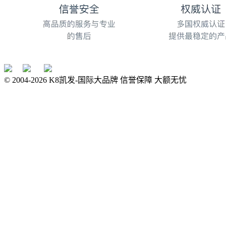
© 2004-
2026
K8凯发-国际大品牌 信誉保障 大额无忧