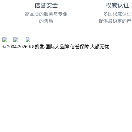
© 2004-
2026
K8凯发-国际大品牌 信誉保障 大额无忧