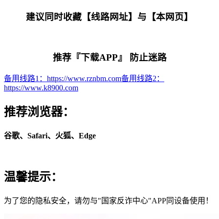
建议同时收藏【线路网址】与【本网页】
推荐『下载APP』 防止迷路
备用线路
1
：
https://www.rznbm.com
备用线路
2
：
https://www.k8900.com
推荐浏览器：
谷歌、Safari、火狐、Edge
温馨提示：
为了您的隐私安全，请勿与"国家反诈中心"APP同设备使用！