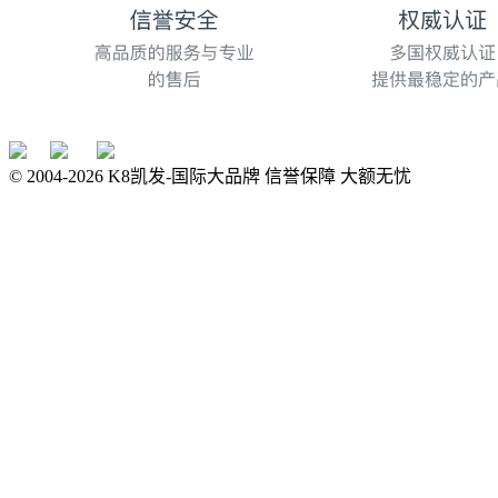
© 2004-
2026
K8凯发-国际大品牌 信誉保障 大额无忧