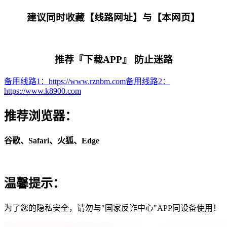
建议同时收藏【线路网址】与【本网页】
推荐『下载APP』 防止迷路
备用线路
1
：
https://www.rznbm.com
备用线路
2
：
https://www.k8900.com
推荐浏览器：
谷歌、Safari、火狐、Edge
温馨提示：
为了您的隐私安全，请勿与"国家反诈中心"APP同设备使用！