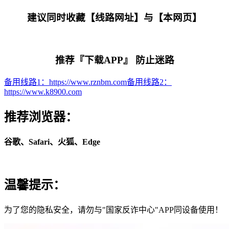
建议同时收藏【线路网址】与【本网页】
推荐『下载APP』 防止迷路
备用线路
1
：
https://www.rznbm.com
备用线路
2
：
https://www.k8900.com
推荐浏览器：
谷歌、Safari、火狐、Edge
温馨提示：
为了您的隐私安全，请勿与"国家反诈中心"APP同设备使用！