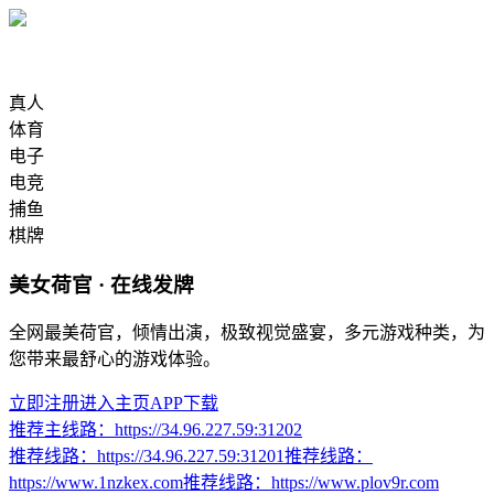
真人
体育
电子
电竞
捕鱼
棋牌
美女荷官 · 在线发牌
全网最美荷官，倾情出演，极致视觉盛宴，多元游戏种类，为
您带来最舒心的游戏体验。
立即注册
进入主页
APP下载
推荐主线路：
https://34.96.227.59:31202
推荐线路：
https://34.96.227.59:31201
推荐线路：
https://www.1nzkex.com
推荐线路：
https://www.plov9r.com