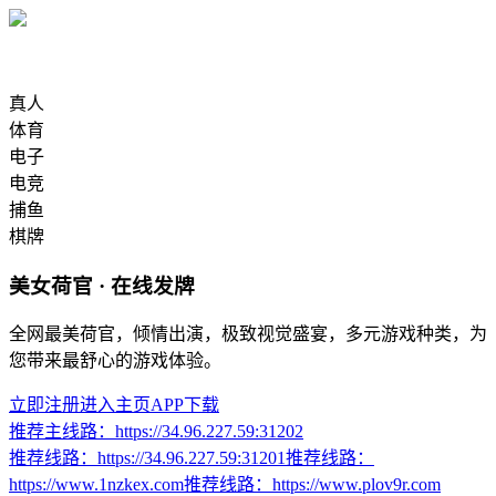
真人
体育
电子
电竞
捕鱼
棋牌
美女荷官 · 在线发牌
全网最美荷官，倾情出演，极致视觉盛宴，多元游戏种类，为
您带来最舒心的游戏体验。
立即注册
进入主页
APP下载
推荐主线路：
https://34.96.227.59:31202
推荐线路：
https://34.96.227.59:31201
推荐线路：
https://www.1nzkex.com
推荐线路：
https://www.plov9r.com