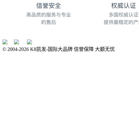
© 2004-
2026
K8凯发-国际大品牌 信誉保障 大额无忧