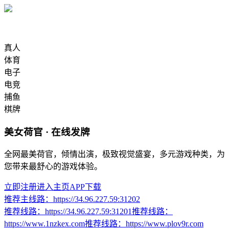
真人
体育
电子
电竞
捕鱼
棋牌
美女荷官 · 在线发牌
全网最美荷官，倾情出演，极致视觉盛宴，多元游戏种类，为
您带来最舒心的游戏体验。
立即注册
进入主页
APP下载
推荐主线路：
https://34.96.227.59:31202
推荐线路：
https://34.96.227.59:31201
推荐线路：
https://www.1nzkex.com
推荐线路：
https://www.plov9r.com