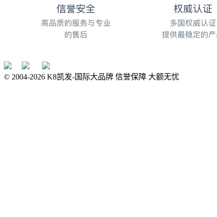
© 2004-
2026
K8凯发-国际大品牌 信誉保障 大额无忧