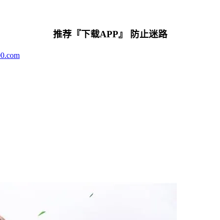
推荐『下载APP』 防止迷路
00.com