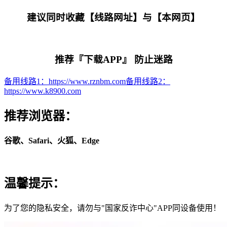
建议同时收藏【线路网址】与【本网页】
推荐『下载APP』 防止迷路
备用线路
1
：
https://www.rznbm.com
备用线路
2
：
https://www.k8900.com
推荐浏览器：
谷歌、Safari、火狐、Edge
温馨提示：
为了您的隐私安全，请勿与"国家反诈中心"APP同设备使用！