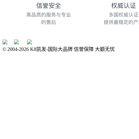
© 2004-
2026
K8凯发-国际大品牌 信誉保障 大额无忧