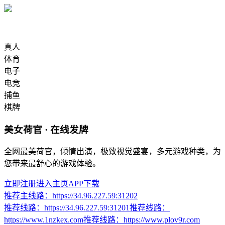
真人
体育
电子
电竞
捕鱼
棋牌
美女荷官 · 在线发牌
全网最美荷官，倾情出演，极致视觉盛宴，多元游戏种类，为
您带来最舒心的游戏体验。
立即注册
进入主页
APP下载
推荐主线路：
https://34.96.227.59:31202
推荐线路：
https://34.96.227.59:31201
推荐线路：
https://www.1nzkex.com
推荐线路：
https://www.plov9r.com