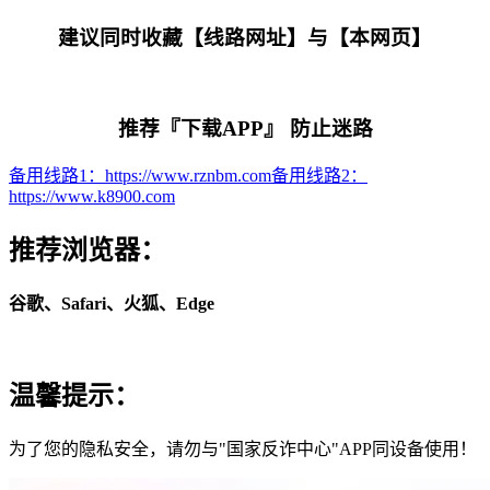
建议同时收藏【线路网址】与【本网页】
推荐『下载APP』 防止迷路
备用线路
1
：
https://www.rznbm.com
备用线路
2
：
https://www.k8900.com
推荐浏览器：
谷歌、Safari、火狐、Edge
温馨提示：
为了您的隐私安全，请勿与"国家反诈中心"APP同设备使用！